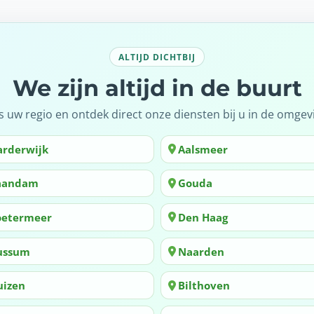
ALTIJD DICHTBIJ
We zijn altijd in de buurt
s uw regio en ontdek direct onze diensten bij u in de omgev
arderwijk
Aalsmeer
aandam
Gouda
oetermeer
Den Haag
ussum
Naarden
uizen
Bilthoven