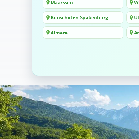
Maarssen
W
Bunschoten-Spakenburg
U
Almere
A