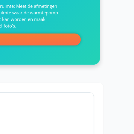
ruimte: Meet de afmetingen
ruimte waar de warmtepomp
st kan worden en maak
l foto’s.