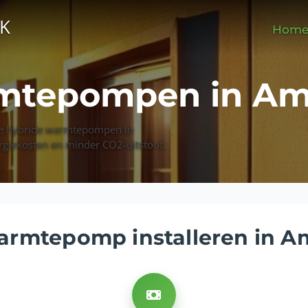
EK
Hom
mtepompen in Am
ze hybride warmtepompen in
rgiekosten en minder CO2-uitstoot.
armtepomp installeren in A