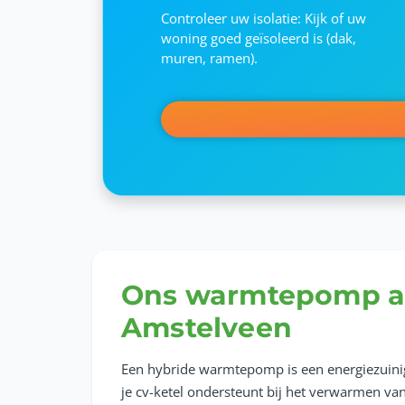
Controleer uw isolatie: Kijk of uw
woning goed geïsoleerd is (dak,
muren, ramen).
Ons warmtepomp a
Amstelveen
Een hybride warmtepomp is een energiezuini
je cv-ketel ondersteunt bij het verwarmen van