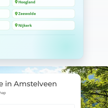
Hoogland
Zeewolde
Nijkerk
te in Amstelveen
chap