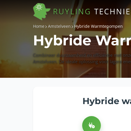
RUYLING
TECHNI
Home
Amstelveen
Hybride Warmtepompen
Hybride War
Combineer duurzaamheid en efficiëntie met on
Amstelveen. De ideale oplossing voor lagere ene
Hybride w