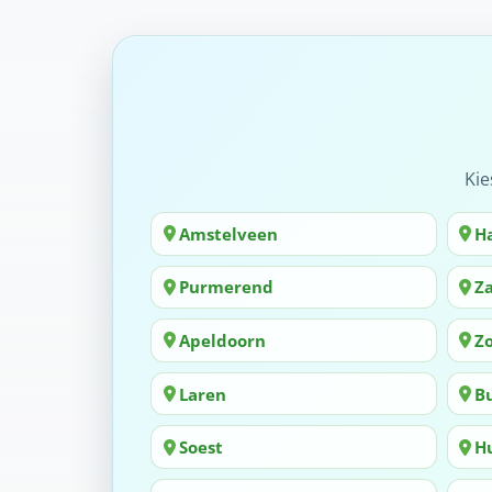
Kie
Amstelveen
H
Purmerend
Z
Apeldoorn
Z
Laren
B
Soest
H