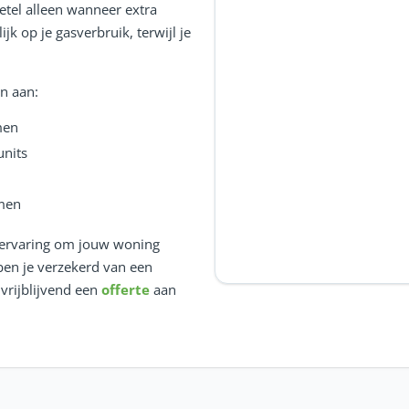
etel alleen wanneer extra
jk op je gasverbruik, terwijl je
n aan:
men
nits
men
n ervaring om jouw woning
ben je verzekerd van een
 vrijblijvend een
offerte
aan