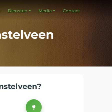
e
Diensten
Media
Contact
stelveen
mstelveen?