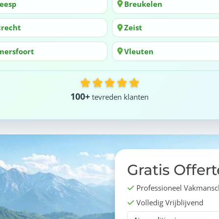
eesp
Breukelen
trecht
Zeist
mersfoort
Vleuten
100+
tevreden klanten
Gratis Offer
Professioneel Vakmans
Volledig Vrijblijvend