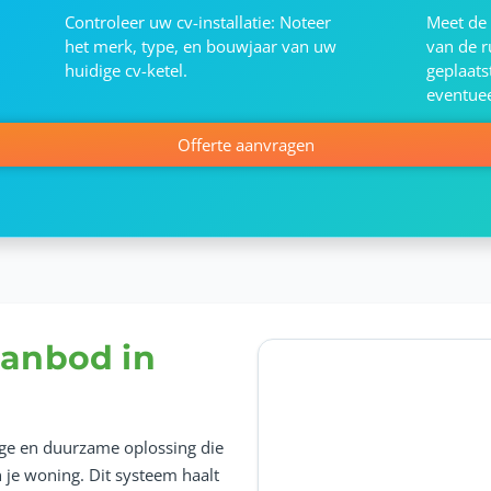
Controleer uw cv-installatie: Noteer
Meet de 
het merk, type, en bouwjaar van uw
van de 
huidige cv-ketel.
geplaat
eventuee
Offerte aanvragen
anbod in
ge en duurzame oplossing die
 je woning. Dit systeem haalt