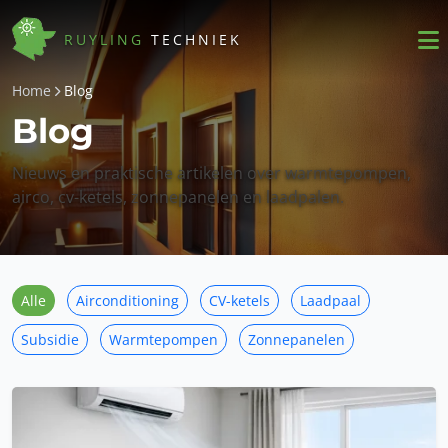
RUYLING
TECHNIEK
Home
Blog
Blog
Nieuws en praktische artikelen over warmtepompen,
airco, cv-ketels, zonnepanelen en laadpalen.
Alle
Airconditioning
CV-ketels
Laadpaal
Subsidie
Warmtepompen
Zonnepanelen