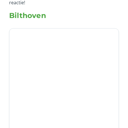
reactie!
Bilthoven
Titel
Ja
Nee
Oke
Annuleren