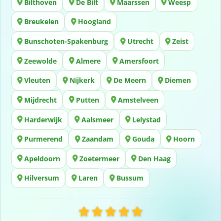
Bilthoven
De Bilt
Maarssen
Weesp
Breukelen
Hoogland
Bunschoten-Spakenburg
Utrecht
Zeist
Zeewolde
Almere
Amersfoort
Vleuten
Nijkerk
De Meern
Diemen
Mijdrecht
Putten
Amstelveen
Harderwijk
Aalsmeer
Lelystad
Purmerend
Zaandam
Gouda
Hoorn
Apeldoorn
Zoetermeer
Den Haag
Hilversum
Laren
Bussum