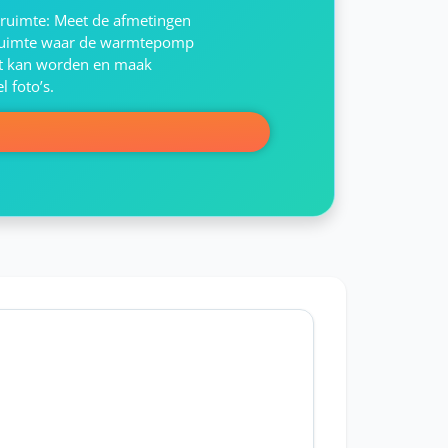
ruimte: Meet de afmetingen
ruimte waar de warmtepomp
st kan worden en maak
l foto’s.