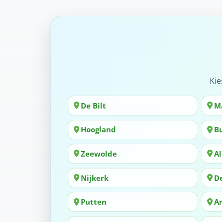
Kie
De Bilt
M
Hoogland
B
Zeewolde
A
Nijkerk
D
Putten
A