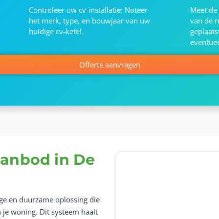
Controleer uw cv-installatie: Noteer
Meet de 
het merk, type, en bouwjaar van uw
van de 
huidige cv-ketel.
geplaat
eventuee
Offerte aanvragen
anbod in De
ge en duurzame oplossing die
 je woning. Dit systeem haalt