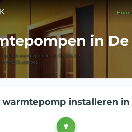
EK
Hom
mtepompen in De 
e hybride warmtepompen in De Bilt. De
inder CO2-uitstoot.
 warmtepomp installeren in 