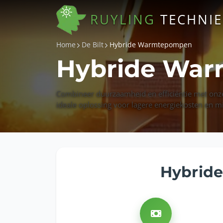
RUYLING
TECHNI
Home
De Bilt
Hybride Warmtepompen
Hybride War
Combineer duurzaamheid en efficiëntie met onz
ideale oplossing voor lagere energiekosten en m
Hybride