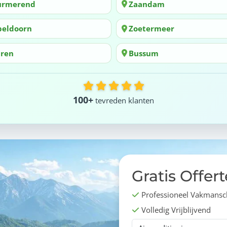
urmerend
Zaandam
peldoorn
Zoetermeer
aren
Bussum
100+
tevreden klanten
Gratis Offert
Professioneel Vakmans
Volledig Vrijblijvend