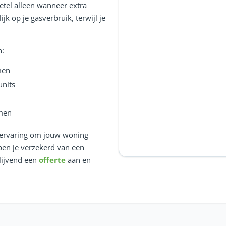
etel alleen wanneer extra
jk op je gasverbruik, terwijl je
n:
men
nits
men
n ervaring om jouw woning
ben je verzekerd van een
blijvend een
offerte
aan en