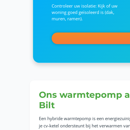
Controleer uw isolatie: Kijk of uw
woning goed geïsoleerd is (dak,
muren, ramen).
Ons warmtepomp a
Bilt
Een hybride warmtepomp is een energiezuini
je cv-ketel ondersteunt bij het verwarmen van