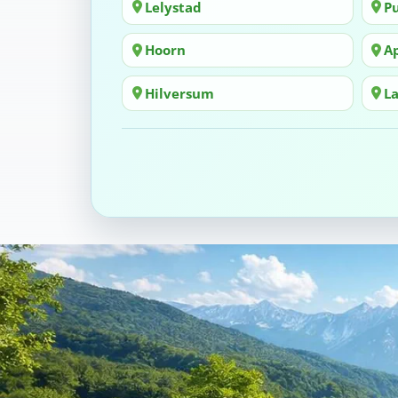
Lelystad
P
Hoorn
A
Hilversum
L