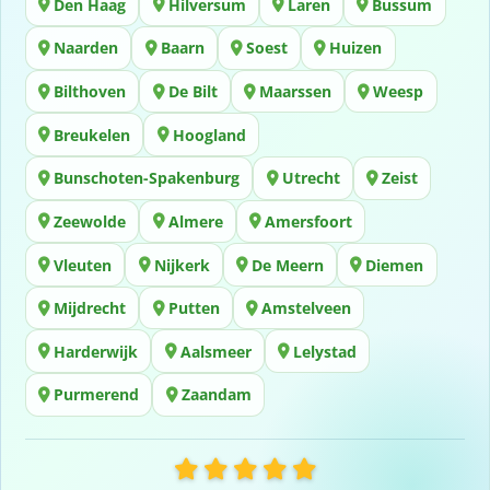
Den Haag
Hilversum
Laren
Bussum
Naarden
Baarn
Soest
Huizen
Bilthoven
De Bilt
Maarssen
Weesp
Breukelen
Hoogland
Bunschoten-Spakenburg
Utrecht
Zeist
Zeewolde
Almere
Amersfoort
Vleuten
Nijkerk
De Meern
Diemen
Mijdrecht
Putten
Amstelveen
Harderwijk
Aalsmeer
Lelystad
Purmerend
Zaandam