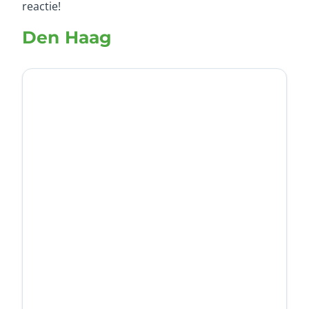
reactie!
Den Haag
Titel
Ja
Nee
Oke
Annuleren