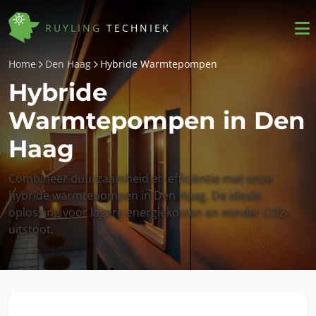
RUYLING
TECHNIEK
Home
Den Haag
Hybride Warmtepompen
Hybride
Warmtepompen in Den
Haag
Combineer duurzaamheid en efficiëntie met onze
hybride warmtepompen in Den Haag. De ideale
oplossing voor lagere energiekosten en minder CO2-
uitstoot.