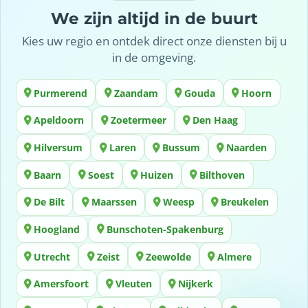
We zijn altijd in de buurt
Kies uw regio en ontdek direct onze diensten bij u
in de omgeving.
Purmerend
Zaandam
Gouda
Hoorn
Apeldoorn
Zoetermeer
Den Haag
Hilversum
Laren
Bussum
Naarden
Baarn
Soest
Huizen
Bilthoven
De Bilt
Maarssen
Weesp
Breukelen
Hoogland
Bunschoten-Spakenburg
Utrecht
Zeist
Zeewolde
Almere
Amersfoort
Vleuten
Nijkerk