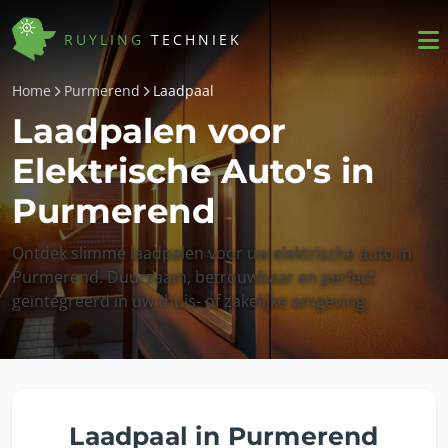
RUYLING
TECHNIEK
Home
Purmerend
Laadpaal
Laadpalen voor
Elektrische Auto's in
Purmerend
Ontdek slimme laadpalen voor uw elektrische auto in
Purmerend. Duurzaam, betrouwbaar en perfect
geïntegreerd in uw thuis- of zakelijke omgeving.
Laadpaal in Purmerend